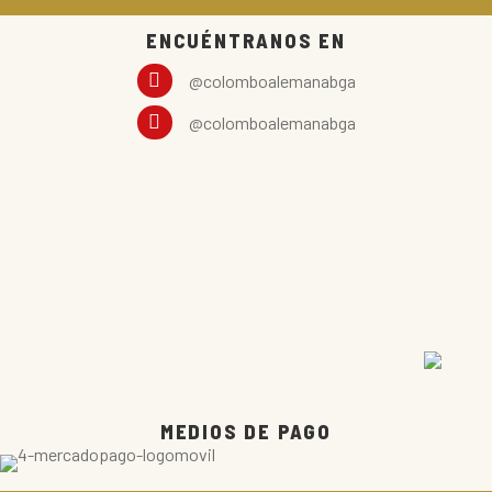
ENCUÉNTRANOS EN
@colomboalemanabga
@colomboalemanabga
CONTACTO
E
VISÍTANOS
E
INFORMACIÓN
E
TIENDA
E
MEDIOS DE PAGO