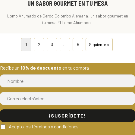
UN SABOR GOURMET EN TU MESA
Lomo Ahumado de Cerdo Colombo Alemana: un sabor gourmet en
tu mesa El Lomo Ahumado...
1
2
3
…
5
Siguiente »
Recibe un
10% de descuento
en tu compra
¡SUSCRÍBETE!
Acepto los términos y condiciones