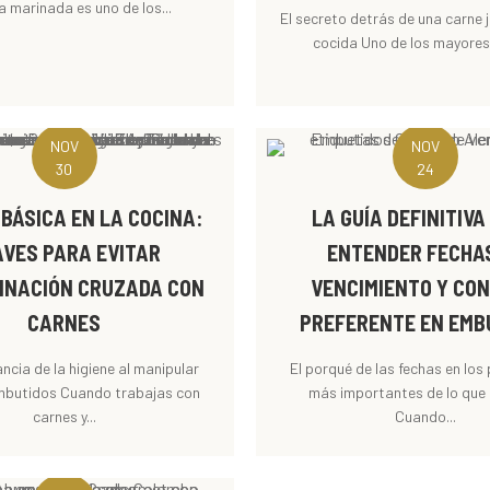
La marinada es uno de los...
El secreto detrás de una carne 
cocida Uno de los mayores 
NOV
NOV
30
24
 BÁSICA EN LA COCINA:
LA GUÍA DEFINITIV
AVES PARA EVITAR
ENTENDER FECHA
INACIÓN CRUZADA CON
VENCIMIENTO Y CO
CARNES
PREFERENTE EN EMB
ncia de la higiene al manipular
El porqué de las fechas en los
mbutidos Cuando trabajas con
más importantes de lo que
carnes y...
Cuando...