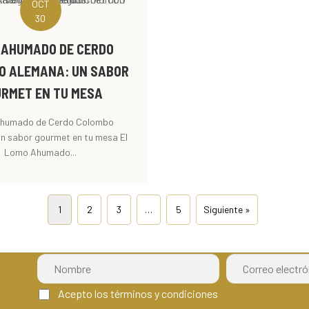
OCT
30
 AHUMADO DE CERDO
O ALEMANA: UN SABOR
RMET EN TU MESA
humado de Cerdo Colombo
n sabor gourmet en tu mesa El
Lomo Ahumado...
1
2
3
…
5
Siguiente »
Acepto los términos y condiciones