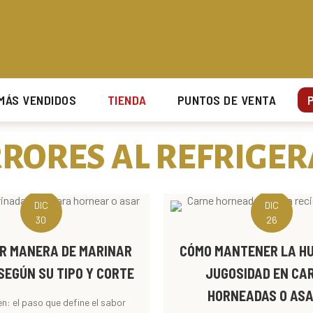
UCARAMANGA Y SU ÁREA METROPOLITANA.
UCARAMANGA Y SU ÁREA METROPOLITANA.
UCARAMANGA Y SU ÁREA METROPOLITANA.
UCARAMANGA Y SU ÁREA METROPOLITANA.
MÁS VENDIDOS
TIENDA
PUNTOS DE VENTA
RORES AL REFRIGE
DIC
DIC
30
26
R MANERA DE MARINAR
CÓMO MANTENER LA H
SEGÚN SU TIPO Y CORTE
JUGOSIDAD EN CA
HORNEADAS O AS
en: el paso que define el sabor