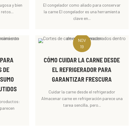
jugosa y bien
El congelador como aliado para conservar
retos...
la carne El congelador es una herramienta
clave en...
NOV
19
A PARA
CÓMO CUIDAR LA CARNE DESDE
S DE
EL REFRIGERADOR PARA
NSUMO
GARANTIZAR FRESCURA
UTIDOS
Cuidar la carne desde el refrigerador
Almacenar carne en refrigeración parece una
 productos:
tarea sencilla, pero...
 parecen