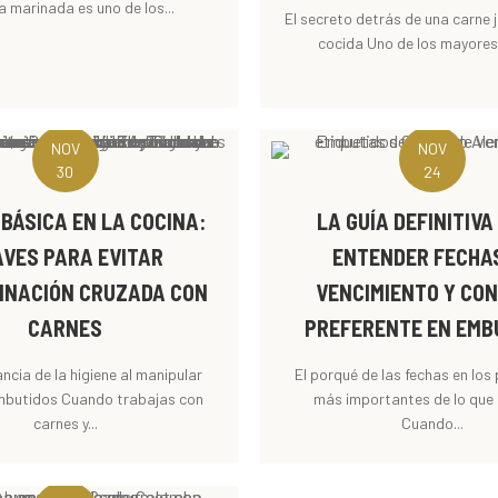
La marinada es uno de los...
El secreto detrás de una carne 
cocida Uno de los mayores 
NOV
NOV
30
24
 BÁSICA EN LA COCINA:
LA GUÍA DEFINITIV
AVES PARA EVITAR
ENTENDER FECHA
INACIÓN CRUZADA CON
VENCIMIENTO Y CO
CARNES
PREFERENTE EN EMB
ncia de la higiene al manipular
El porqué de las fechas en los
mbutidos Cuando trabajas con
más importantes de lo que
carnes y...
Cuando...