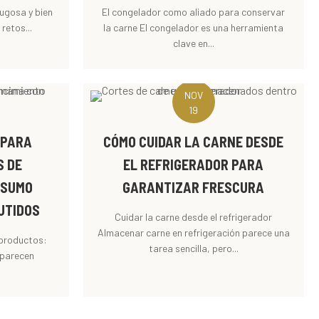
jugosa y bien
El congelador como aliado para conservar
retos...
la carne El congelador es una herramienta
clave en...
NOV
19
A PARA
CÓMO CUIDAR LA CARNE DESDE
S DE
EL REFRIGERADOR PARA
NSUMO
GARANTIZAR FRESCURA
UTIDOS
Cuidar la carne desde el refrigerador
Almacenar carne en refrigeración parece una
 productos:
tarea sencilla, pero...
 parecen