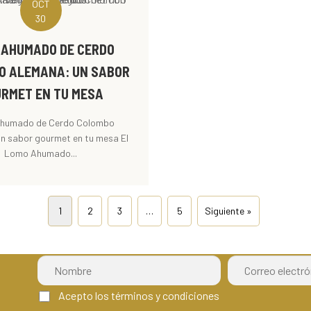
OCT
30
 AHUMADO DE CERDO
O ALEMANA: UN SABOR
RMET EN TU MESA
humado de Cerdo Colombo
n sabor gourmet en tu mesa El
Lomo Ahumado...
1
2
3
…
5
Siguiente »
Acepto los términos y condiciones