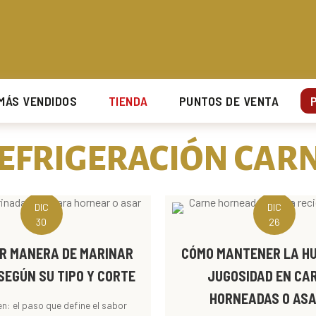
UCARAMANGA Y SU ÁREA METROPOLITANA.
UCARAMANGA Y SU ÁREA METROPOLITANA.
UCARAMANGA Y SU ÁREA METROPOLITANA.
UCARAMANGA Y SU ÁREA METROPOLITANA.
MÁS VENDIDOS
TIENDA
PUNTOS DE VENTA
EFRIGERACIÓN CAR
DIC
DIC
30
26
R MANERA DE MARINAR
CÓMO MANTENER LA H
SEGÚN SU TIPO Y CORTE
JUGOSIDAD EN CA
HORNEADAS O AS
en: el paso que define el sabor