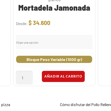
Mortadela Jamonada
$
34.600
Desde:
Elige una opción
Bloque Peso Variable (1000 gr)
Mortadela
AÑADIR AL CARRITO
Jamonada
cantidad
Siguiente:
 pizza
Cómo disfrutar del Pollo Rell