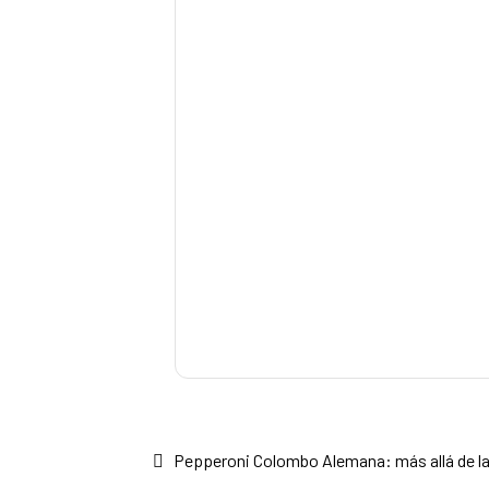
Navegación
Anterior:
Pepperoni Colombo Alemana: más allá de la