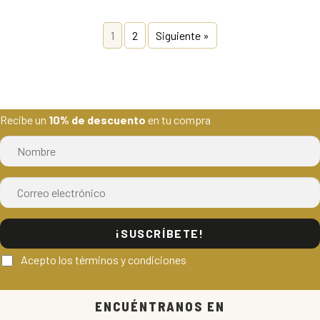
1
2
Siguiente »
Recibe un
10% de descuento
en tu compra
¡SUSCRÍBETE!
Acepto los términos y condiciones
ENCUÉNTRANOS EN