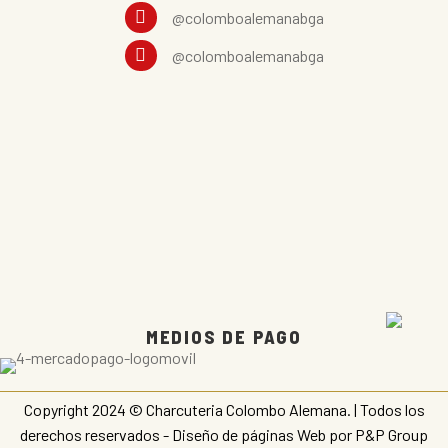
@colomboalemanabga
@colomboalemanabga
CONTACTO
E
VISÍTANOS
E
INFORMACIÓN
E
TIENDA
E
MEDIOS DE PAGO
Copyright 2024 © Charcuteria Colombo Alemana. | Todos los
derechos reservados -
Diseño de páginas Web
por P&P Group