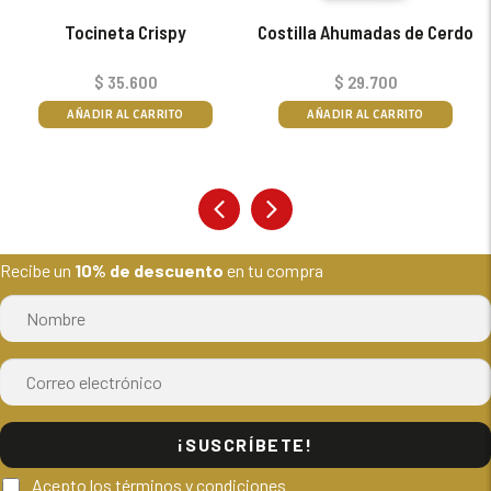
Tocineta Crispy
Costilla Ahumadas de Cerdo
$
35.600
$
29.700
AÑADIR AL CARRITO
AÑADIR AL CARRITO
Recibe un
10% de descuento
en tu compra
¡SUSCRÍBETE!
Acepto los términos y condiciones