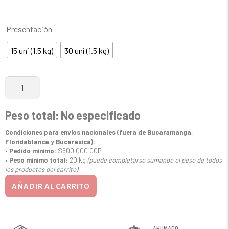
Presentación
15 uni (1.5 kg)
30 uni (1.5 kg)
Chorizo
Mixto
cantidad
Peso total:
No especificado
Condiciones para envíos nacionales (fuera de Bucaramanga,
Floridablanca y Bucarasica):
•
Pedido mínimo:
$600.000 COP
•
Peso mínimo total:
20 kg
(puede completarse sumando el peso de todos
los productos del carrito)
AÑADIR AL CARRITO
AHUMADO