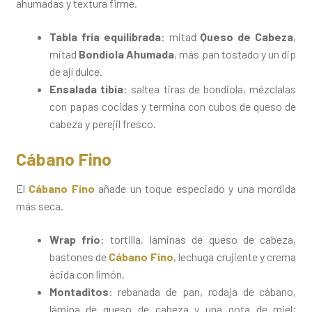
ahumadas y textura firme.
Tabla fría equilibrada
: mitad
Queso de Cabeza
,
mitad
Bondiola Ahumada
, más pan tostado y un dip
de ají dulce.
Ensalada tibia
: saltea tiras de bondiola, mézclalas
con papas cocidas y termina con cubos de queso de
cabeza y perejil fresco.
Cábano Fino
El
Cábano Fino
añade un toque especiado y una mordida
más seca.
Wrap frío
: tortilla, láminas de queso de cabeza,
bastones de
Cábano Fino
, lechuga crujiente y crema
ácida con limón.
Montaditos
: rebanada de pan, rodaja de cábano,
lámina de queso de cabeza y una gota de miel;