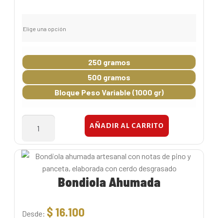
Elige una opción
250 gramos
500 gramos
Bloque Peso Variable (1000 gr)
Queso
AÑADIR AL CARRITO
de
Cabeza
cantidad
Bondiola Ahumada
$
16.100
Desde: