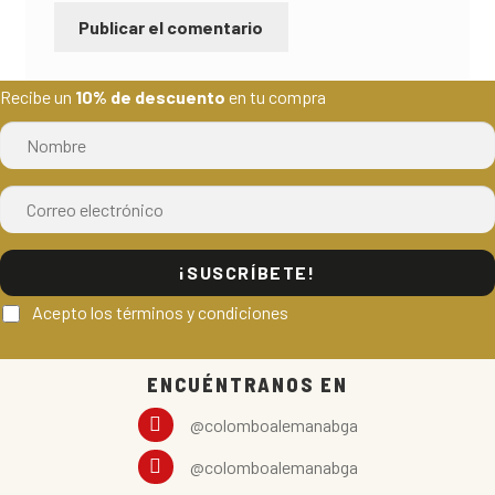
Recibe un
10% de descuento
en tu compra
¡SUSCRÍBETE!
Acepto los términos y condiciones
ENCUÉNTRANOS EN
@colomboalemanabga
@colomboalemanabga