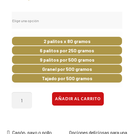
Elige una opción
2 palitos x 80 gramos
6 palitos por 250 gramos
9 palitos por 500 gramos
Granel por 500 gramos
Tajado por 500 gramos
Cábano
AÑADIR AL CARRITO
Fino
cantidad
Navegación
Anterior:
Siguiente:
Capón, pavo o pollo
Opciones deliciosas para una